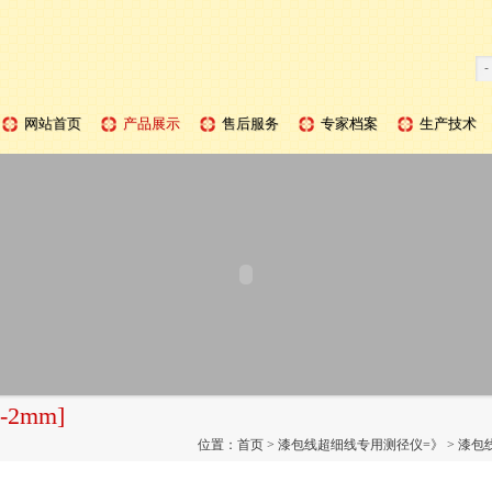
网站首页
产品展示
售后服务
专家档案
生产技术
2mm]
位置：
首页
>
漆包线超细线专用测径仪=》
>
漆包